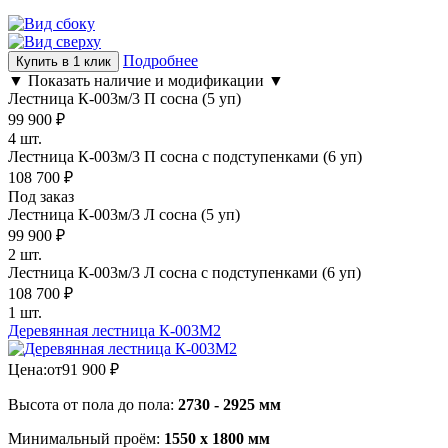
Подробнее
Купить в 1 клик
▼ Показать наличие и модификации ▼
Лестница К-003м/3 П сосна (5 уп)
99 900
₽
4 шт.
Лестница К-003м/3 П сосна с подступенками (6 уп)
108 700
₽
Под заказ
Лестница К-003м/3 Л сосна (5 уп)
99 900
₽
2 шт.
Лестница К-003м/3 Л сосна с подступенками (6 уп)
108 700
₽
1 шт.
Деревянная лестница К-003М2
Цена:
от
91 900
₽
Высота от пола до пола:
2730 - 2925 мм
Минимальный проём:
1550 х 1800 мм