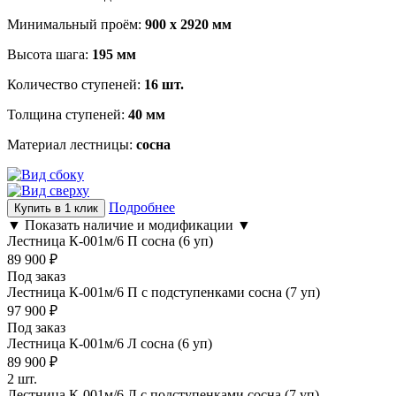
Минимальный проём:
900 х 2920 мм
Высота шага:
195 мм
Количество ступеней:
16 шт.
Толщина ступеней:
40 мм
Материал лестницы:
сосна
Подробнее
Купить в 1 клик
▼ Показать наличие и модификации ▼
Лестница К-001м/6 П сосна (6 уп)
89 900
₽
Под заказ
Лестница К-001м/6 П c подступенками сосна (7 уп)
97 900
₽
Под заказ
Лестница К-001м/6 Л сосна (6 уп)
89 900
₽
2 шт.
Лестница К-001м/6 Л c подступенками сосна (7 уп)