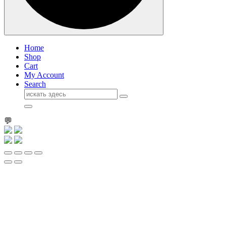
Home
Shop
Cart
My Account
Search
Поиск
для:
💬