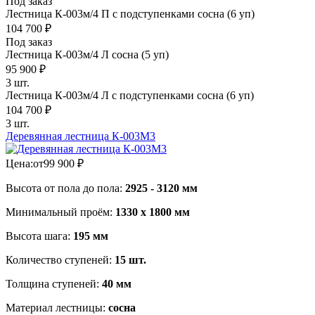
Под заказ
Лестница К-003м/4 П с подступенками сосна (6 уп)
104 700
₽
Под заказ
Лестница К-003м/4 Л сосна (5 уп)
95 900
₽
3 шт.
Лестница К-003м/4 Л с подступенками сосна (6 уп)
104 700
₽
3 шт.
Деревянная лестница К-003М3
Цена:
от
99 900
₽
Высота от пола до пола:
2925 - 3120 мм
Минимальный проём:
1330 х 1800 мм
Высота шага:
195 мм
Количество ступеней:
15 шт.
Толщина ступеней:
40 мм
Материал лестницы:
сосна