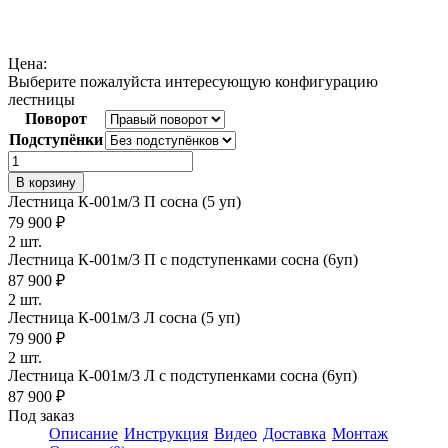
Цена:
Выберите пожалуйста интересующую конфигурацию
лестницы
Поворот
Подступёнки
Количество
товара
В корзину
Деревянная
Лестница К-001м/3 П сосна (5 уп)
лестница
79 900
₽
К-001М3
2 шт.
Лестница К-001м/3 П c подступенками сосна (6уп)
87 900
₽
2 шт.
Лестница К-001м/3 Л сосна (5 уп)
79 900
₽
2 шт.
Лестница К-001м/3 Л c подступенками сосна (6уп)
87 900
₽
Под заказ
Описание
Инструкция
Видео
Доставка
Монтаж